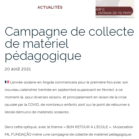
ACTUALITÉS
Campagne de collecte
de matériel
pédagogique
20 août 2021
L’année scolaire en Angola commencera pour la première fois avec son
nouveau calendrier (rentrée en septembre auparavant en février), à ce
moment-là, pour diverses raisons, et principalement en raison de la crise
causée par la COVID, de nombreux enfants sont sur le point de retourner à
l’école démunis de matériels scolaires.
Dans cette optique, avec le thème « BON RETOUR À L’ÉCOLE », l’Association
ML FUNDAÇÃO mène une campagne de collecte de matériel pédagogique,