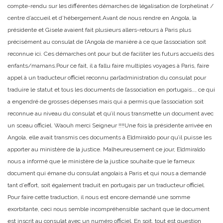
compte-rendu sur les différentes démarches de légalisation de l’orphelinat /
centre d’accueil et d’hébergement.
Avant de nous rendre en Angola, la
présidente et Gisele avaient fait plusieurs allers-retours à Paris plus
précisément au consulat de l’Angola de manière à ce que l’association soit
reconnue ici. Ces démarches ont pour but de faciliter les futurs accueils des
enfants/mamans.
Pour ce fait, il a fallu faire multiples voyages à Paris, faire
appel à un traducteur officiel reconnu par
l’administration du consulat pour
traduire le statut et tous les documents de l’association en portugais…, ce qui
a engendré de grosses dépenses mais qui a permis que l’association soit
reconnue au niveau du consulat et qu’il nous transmette un document avec
un sceau officiel. Waouh merci Seigneur !!!!
Une fois la présidente arrivée en
Angola, elle avait transmis ces documents à Eldmiraldo pour qu’il puisse les
apporter au ministère de la justice. Malheureusement ce jour, Eldmiraldo
nous a informé que le ministère de la justice souhaite que le fameux
document qui émane du consulat angolais à Paris et qui nous a demandé
tant d’effort, soit également traduit en portugais par un traducteur officiel.
Pour faire cette traduction, il nous est encore demandé une somme
exorbitante, ceci nous semble incompréhensible sachant que le document
est inscrit au consulat avec un numéro officiel. En soit, tout est question