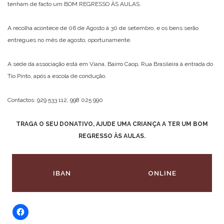
tenham de facto um BOM REGRESSO ÀS AULAS.
A recolha acontece de 06 de Agosto à 30 de setembro, e os bens serão
entregues no mês de agosto, oportunamente.
A sede da associação está em Viana, Bairro Caop, Rua Brasileira à entrada do
Tio Pinto, após a escola de condução.
Contactos: 929 533 112, 998 025 990
TRAGA O SEU DONATIVO, AJUDE UMA CRIANÇA A TER UM BOM
REGRESSO ÀS AULAS.
IBAN
ONLINE