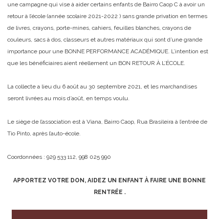
une campagne qui vise à aider certains enfants de Bairro Caop C à avoir un
retour à l’école (année scolaire 2021-2022 ) sans grande privation en termes
de livres, crayons, porte-mines, cahiers, feuilles blanches, crayons de
couleurs, sacs à dos, classeurs et autres matériaux qui sont d’une grande
importance pour une BONNE PERFORMANCE ACADÉMIQUE. L’intention est
que les bénéficiaires aient réellement un BON RETOUR À L’ÉCOLE.
La collecte a lieu du 6 août au 30 septembre 2021, et les marchandises
seront livrées au mois d’août, en temps voulu.
Le siège de l’association est à Viana, Bairro Caop, Rua Brasileira à l’entrée de
Tio Pinto, après l’auto-école.
Coordonnées : 929 533 112, 998 025 990
APPORTEZ VOTRE DON, AIDEZ UN ENFANT À FAIRE UNE BONNE
RENTRÉE .