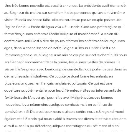
Une très bonne nouvelle est aussi à annoncer. La présidente avait demandé
au Seigneur de mettre sur son chemin des personnes qui avaient la même
vision. Et cela est chose faite, elle est soutenue par un couple pastoral de
l’église Peniel, « Fonte de àgua viva » à Luanda. C’est une petite église qui
forme des jeunes enfants à l’école biblique et ils adhèrent à la vision du
centre d’accueil. C’est à dire de pouvoir former les enfants dès leurs jeunes
âges, dans la connaissance de notre Seigneur Jésus-Christ. C’est une
immense grâce que le Seigneur ait mis ce couple sur notre chemin. Ils nous
soutiennent énormément
dans la prière, les jeûnes, veillés de prières. Ils
servent le Seigneur avec beaucoup de crainte.
Ils nous portent aussi dans les
démarches administratives. Ce couple pastoral forme les enfants en
plusieurs langues : en français, anglais et portugais. Ce qui est une
ouverture supplémentaire pour les différentes visites ou intervenants de
l’extérieurs de l’Angola qui pourrait y avoir.
Malgré toutes ces bonnes
nouvelles, il y a néanmoins quelques combats mais on continue de
persévérer. « Si Dieu est pour nous, qui sera contre nous ».
Un grand merci
également à Francis qui nous a aidé à travers ses divers talents de « touche
à-tout », car il a pu détecter quelques contrefaçons du bâtiment et ainsi