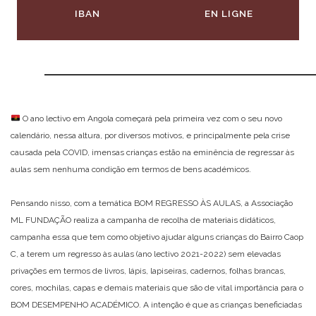
IBAN
EN LIGNE
O ano lectivo em Angola começará pela primeira vez com o seu novo
calendário, nessa altura, por diversos motivos, e principalmente pela crise
causada pela COVID, imensas crianças estão na eminência de regressar às
aulas sem nenhuma condição em termos de bens académicos.
Pensando nisso, com a temática BOM REGRESSO ÀS AULAS, a Associação
ML FUNDAÇÃO realiza a campanha de recolha de materiais didáticos,
campanha essa que tem como objetivo ajudar alguns crianças do Bairro Caop
C, a terem um regresso às aulas (ano lectivo 2021-2022) sem elevadas
privações em termos de livros, lápis, lapiseiras, cadernos, folhas brancas,
cores, mochilas, capas e demais materiais que são de vital importância para o
BOM DESEMPENHO ACADÉMICO. A intenção é que as crianças beneficiadas